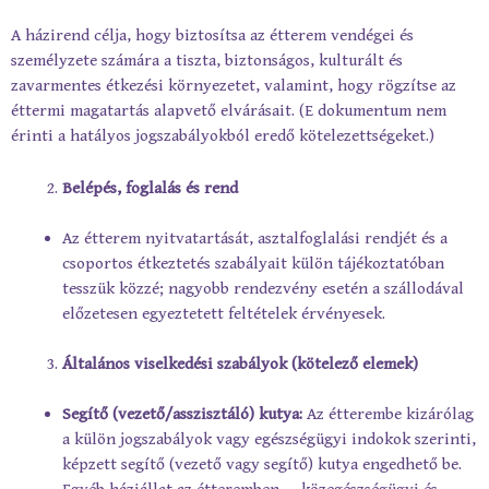
A házirend célja, hogy biztosítsa az étterem vendégei és
személyzete számára a tiszta, biztonságos, kulturált és
zavarmentes étkezési környezetet, valamint, hogy rögzítse az
éttermi magatartás alapvető elvárásait. (E dokumentum nem
érinti a hatályos jogszabályokból eredő kötelezettségeket.)
Belépés, foglalás és rend
Az étterem nyitvatartását, asztalfoglalási rendjét és a
csoportos étkeztetés szabályait külön tájékoztatóban
tesszük közzé; nagyobb rendezvény esetén a szállodával
előzetesen egyeztetett feltételek érvényesek.
Általános viselkedési szabályok (kötelező elemek)
Segítő (vezető/asszisztáló) kutya:
Az étterembe kizárólag
a külön jogszabályok vagy egészségügyi indokok szerinti,
képzett segítő (vezető vagy segítő) kutya engedhető be.