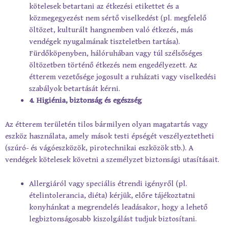
kötelesek betartani az étkezési etikettet és a
közmegegyezést nem sértő viselkedést (pl. megfelelő
öltözet, kulturált hangnemben való étkezés, más
vendégek nyugalmának tiszteletben tartása).
Fürdőköpenyben, hálóruhában vagy túl szélsőséges
öltözetben történő étkezés nem engedélyezett. Az
étterem vezetősége jogosult a ruházati vagy viselkedési
szabályok betartását kérni.
4. Higiénia, biztonság és egészség
Az étterem területén tilos bármilyen olyan magatartás vagy
eszköz használata, amely mások testi épségét veszélyeztetheti
(szúró- és vágóeszközök, pirotechnikai eszközök stb.). A
vendégek kötelesek követni a személyzet biztonsági utasításait.
Allergiáról vagy speciális étrendi igényről (pl.
ételintolerancia, diéta) kérjük, előre tájékoztatni
konyhánkat a megrendelés leadásakor, hogy a lehető
legbiztonságosabb kiszolgálást tudjuk biztosítani.