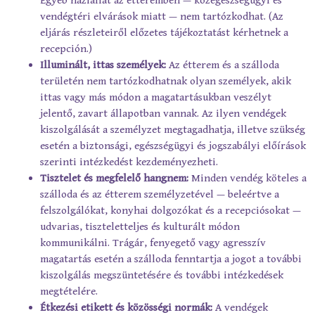
Egyéb háziállat az étteremben — közegészségügyi és
vendégtéri elvárások miatt — nem tartózkodhat. (Az
eljárás részleteiről előzetes tájékoztatást kérhetnek a
recepción.)
Illuminált, ittas személyek:
Az étterem és a szálloda
területén nem tartózkodhatnak olyan személyek, akik
ittas vagy más módon a magatartásukban veszélyt
jelentő, zavart állapotban vannak. Az ilyen vendégek
kiszolgálását a személyzet megtagadhatja, illetve szükség
esetén a biztonsági, egészségügyi és jogszabályi előírások
szerinti intézkedést kezdeményezheti.
Tisztelet és megfelelő hangnem:
Minden vendég köteles a
szálloda és az étterem személyzetével — beleértve a
felszolgálókat, konyhai dolgozókat és a recepciósokat —
udvarias, tiszteletteljes és kulturált módon
kommunikálni. Trágár, fenyegető vagy agresszív
magatartás esetén a szálloda fenntartja a jogot a további
kiszolgálás megszüntetésére és további intézkedések
megtételére.
Étkezési etikett és közösségi normák:
A vendégek